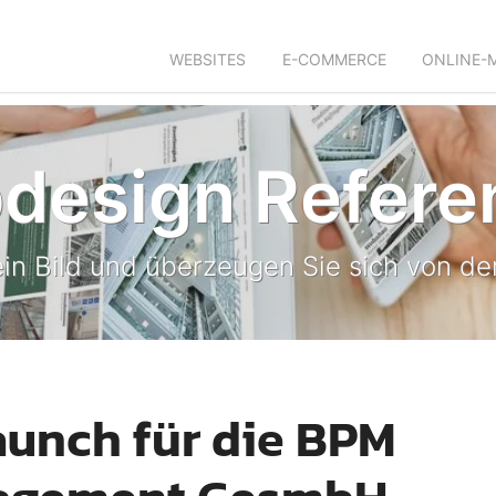
WEBSITES
E-COMMERCE
ONLINE-
design Refere
in Bild und überzeugen Sie sich von der
aunch für die BPM