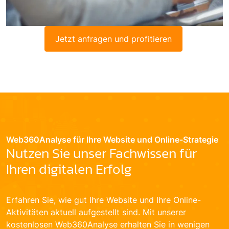
Jetzt anfragen und profitieren
Web360Analyse für Ihre Website und Online-Strategie
Nutzen Sie unser Fachwissen für
Ihren digitalen Erfolg
Erfahren Sie, wie gut Ihre Website und Ihre Online-
Aktivitäten aktuell aufgestellt sind. Mit unserer
kostenlosen Web360Analyse erhalten Sie in wenigen