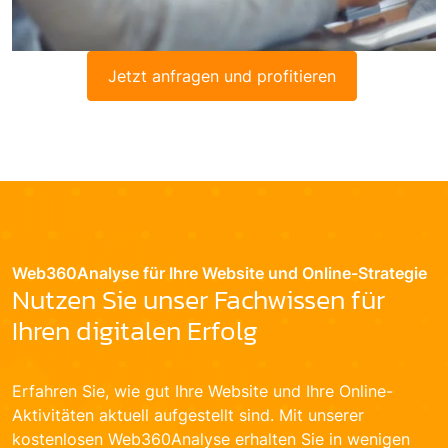
Jetzt anfragen und profitieren
Web360Analyse für Ihre Website und Online-Strategie
Nutzen Sie unser Fachwissen für
Ihren digitalen Erfolg
Erfahren Sie, wie gut Ihre Website und Ihre Online-
Aktivitäten aktuell aufgestellt sind. Mit unserer
kostenlosen Web360Analyse erhalten Sie in wenigen